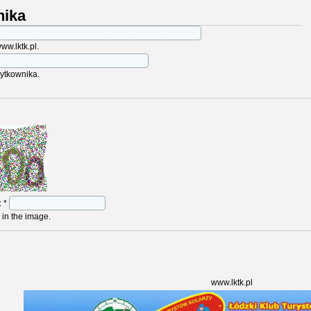
nika
w.lktk.pl.
ytkownika.
:
*
 in the image.
www.lktk.pl