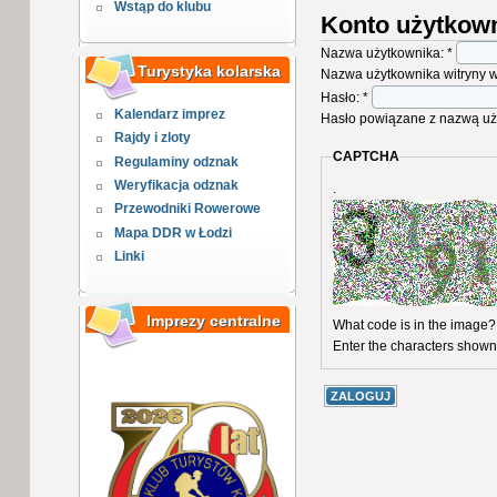
Wstąp do klubu
Konto użytkow
Nazwa użytkownika:
*
Turystyka kolarska
Nazwa użytkownika witryny ww
Hasło:
*
Kalendarz imprez
Hasło powiązane z nazwą uż
Rajdy i zloty
CAPTCHA
Regulaminy odznak
Weryfikacja odznak
.
Przewodniki Rowerowe
Mapa DDR w Łodzi
Linki
Imprezy centralne
What code is in the image?
Enter the characters shown