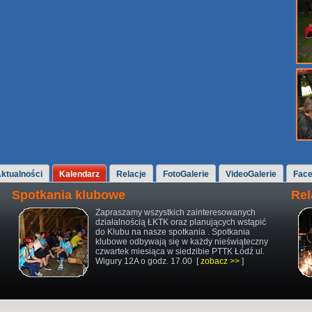
ktualności
Kalendarz
Relacje
FotoGalerie
VideoGalerie
Fac
Spotkania klubowe
Rel
Zapraszamy wszystkich zainteresowanych
działalnością ŁKTK oraz planujących wstąpić
do Klubu na nasze spotkania . Spotkania
klubowe odbywają się w każdy nieświąteczny
czwartek miesiąca w siedzibie PTTK Łódź ul.
Wigury 12A o godz. 17.00 [
zobacz >>
]