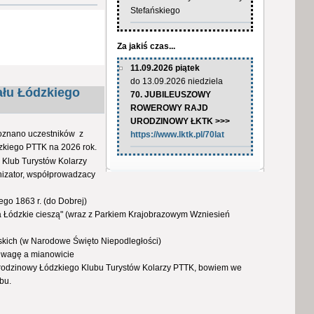
Stefańskiego
Za jakiś czas...
11.09.2026 piątek
do 13.09.2026 niedziela
ału Łódzkiego
70. JUBILEUSZOWY
ROWEROWY RAJD
URODZINOWY ŁKTK >>>
oznano uczestników z
https://www.lktk.pl/70lat
zkiego PTTK na 2026 rok.
 Klub Turystów Kolarzy
anizator, współprowadzacy
go 1863 r. (do Dobrej)
a Łódzkie cieszą" (wraz z Parkiem Krajobrazowym Wzniesień
kich (w Narodowe Święto Niepodległości)
 uwagę a mianowicie
odzinowy Łódzkiego Klubu Turystów Kolarzy PTTK, bowiem we
bu.