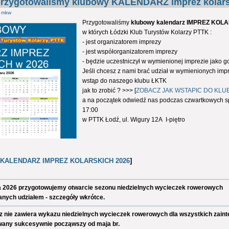
zygotowaliśmy klubowy KALENDARZ imprez kolars
z
mkw
Przygotowaliśmy
klubowy kalendarz IMPREZ KOL
w których Łódzki Klub Turystów Kolarzy PTTK :
- jest organizatorem imprezy
- jest współorganizatorem imprezy
- będzie uczestniczył w wymienionej imprezie jako g
Jeśli chcesz z nami brać udział w wymienionych im
wstąp do naszego klubu ŁKTK
jak to zrobić ? >>> [
ZOBACZ JAK WSTAPIC DO KLU
a na początek odwiedź nas podczas czwartkowych s
17:00
w PTTK Łodź, ul. Wigury 12A I-piętro
KALENDARZ IMPREZ KOLARSKICH 2026
]
a 2026 przygotowujemy otwarcie sezonu niedzielnych wycieczek rowerowych
anych udziałem - szczegóły wkrótce.
 nie zawiera wykazu niedzielnych wycieczek rowerowych dla wszystkich zain
awany sukcesywnie począwszy od maja br.