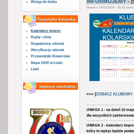
INFORMUJEMY - pr
Wstąp do klubu
Dodano 14/02/2026 - 18:28 prze
Turystyka kolarska
Kalendarz imprez
Rajdy i zloty
Regulaminy odznak
Weryfikacja odznak
Przewodniki Rowerowe
Mapa DDR w Łodzi
Linki
Imprezy centralne
>>> [
ZOBACZ KLUBOWY 
UWAGA 1 - na dzień 10 maj
dla wszystkich zainteresow
UWAGA 2 - kalendarz imprez
który to wykaz będzie pod