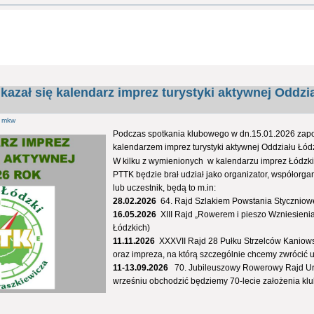
zał się kalendarz imprez turystyki aktywnej Oddzi
z
mkw
Podczas spotkania klubowego w dn.15.01.2026 zap
kalendarzem imprez turystyki aktywnej Oddziału Łód
W kilku z wymienionych w kalendarzu imprez Łódzki
PTTK będzie brał udział jako organizator, współorg
lub uczestnik, będą to m.in:
28.02.2026
64. Rajd Szlakiem Powstania Styczniowe
16.05.2026
XIII Rajd „Rowerem i pieszo Wzniesieni
Łódzkich)
11.11.2026
XXXVII Rajd 28 Pułku Strzelców Kaniows
oraz impreza, na którą szczególnie chcemy zwrócić
11-13.09.2026
70. Jubileuszowy Rowerowy Rajd Ur
wrześniu obchodzić będziemy 70-lecie założenia klu