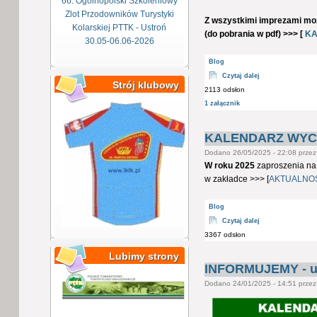
66. Ogólnopolski Szkoleniowy
Zlot Przodowników Turystyki
Z wszystkimi imprezami moż
Kolarskiej PTTK - Ustroń
(do pobrania w pdf) >>> [
KA
30.05-06.06-2026
Blog
Czytaj dalej
Strój klubowy
2113 odsłon
1 załącznik
KALENDARZ WYCI
Dodano 26/05/2025 - 22:08 prze
W roku 2025
zaproszenia na
w zakładce >>> [
AKTUALNO
Blog
Czytaj dalej
3367 odsłon
Lubimy strony
INFORMUJEMY - uka
Dodano 24/01/2025 - 14:51 prze