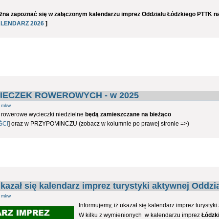
na zapoznać się w załączonym kalendarzu imprez Oddziału Łódzkiego PTTK na
LENDARZ 2026
]
ECZEK ROWEROWYCH - w 2025
z
mkw
 rowerowe wycieczki niedzielne
będą zamieszczane na bieżąco
ŚCI
] oraz w PRZYPOMINCZU (zobacz w kolumnie po prawej stronie =>)
zał się kalendarz imprez turystyki aktywnej Oddzi
z
mkw
Informujemy, iż ukazał się kalendarz imprez turystyk
W kilku z wymienionych w kalendarzu imprez
Łódzk