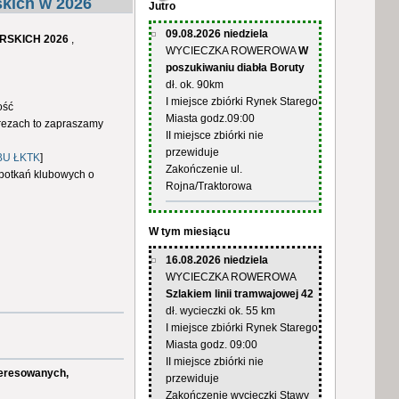
kich w 2026
Jutro
09.08.2026 niedziela
ARSKICH 2026
,
WYCIECZKA ROWEROWA
W
poszukiwaniu diabła Boruty
dł. ok. 90km
I miejsce zbiórki Rynek Starego
ość
Miasta godz.09:00
prezach to zapraszamy
II miejsce zbiórki nie
przewiduje
BU ŁKTK
]
Zakończenie ul.
potkań klubowych o
Rojna/Traktorowa
W tym miesiącu
16.08.2026 niedziela
WYCIECZKA ROWEROWA
Szlakiem linii tramwajowej 42
dł. wycieczki ok. 55 km
I miejsce zbiórki Rynek Starego
Miasta godz. 09:00
II miejsce zbiórki nie
teresowanych,
przewiduje
Zakończenie wycieczki Stawy