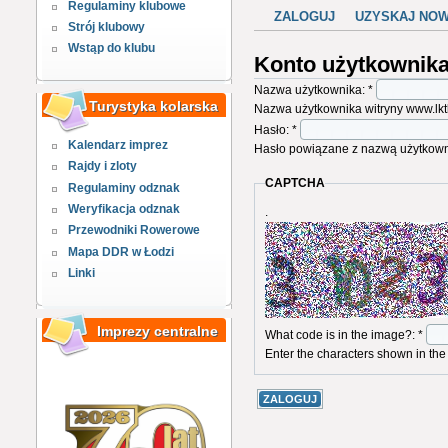
Regulaminy klubowe
ZALOGUJ
UZYSKAJ NO
Strój klubowy
Wstąp do klubu
Konto użytkownik
Nazwa użytkownika:
*
Turystyka kolarska
Nazwa użytkownika witryny www.lktk
Hasło:
*
Kalendarz imprez
Hasło powiązane z nazwą użytkown
Rajdy i zloty
CAPTCHA
Regulaminy odznak
Weryfikacja odznak
.
Przewodniki Rowerowe
Mapa DDR w Łodzi
Linki
Imprezy centralne
What code is in the image?:
*
Enter the characters shown in the