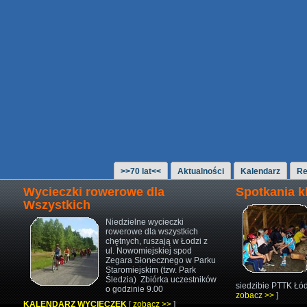
>>70 lat<<
Aktualności
Kalendarz
Re
Wycieczki rowerowe dla
Spotkania 
Wszystkich
Niedzielne wycieczki
rowerowe
dla wszystkich
chętnych,
ruszają w Łodzi z
ul. Nowomiejskiej
spod
Zegara Słonecznego w Parku
Staromiejskim (tzw. Park
Śledzia)
Zbiórka uczestników
siedzibie PTTK Łód
o godzinie 9.00
zobacz >>
]
KALENDARZ WYCIECZEK
[
zobacz >>
]