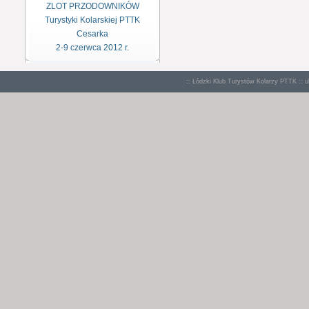
ZLOT PRZODOWNIKÓW
Turystyki Kolarskiej PTTK
Cesarka
2-9 czerwca 2012 r.
:: Łódzki Klub Turystów Kolarzy PTTK :: u