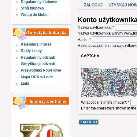
Regulaminy klubowe
ZALOGUJ
UZYSKAJ NO
Strój klubowy
Wstąp do klubu
Konto użytkownik
Nazwa użytkownika:
*
Turystyka kolarska
Nazwa użytkownika witryny www.lktk
Hasło:
*
Kalendarz imprez
Hasło powiązane z nazwą użytkown
Rajdy i zloty
CAPTCHA
Regulaminy odznak
Weryfikacja odznak
.
Przewodniki Rowerowe
Mapa DDR w Łodzi
Linki
Imprezy centralne
What code is in the image?:
*
Enter the characters shown in the