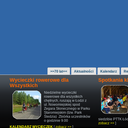
>>70 lat<<
Aktualności
Kalendarz
Re
Wycieczki rowerowe dla
Spotkania 
Wszystkich
Niedzielne wycieczki
rowerowe
dla wszystkich
chętnych,
ruszają w Łodzi z
ul. Nowomiejskiej
spod
Zegara Słonecznego w Parku
Staromiejskim (tzw. Park
Śledzia)
Zbiórka uczestników
siedzibie PTTK Łód
o godzinie 9.00
zobacz >>
]
KALENDARZ WYCIECZEK
[
zobacz >>
]