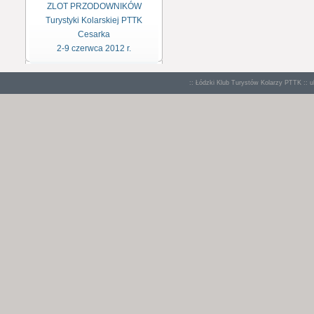
ZLOT PRZODOWNIKÓW
Turystyki Kolarskiej PTTK
Cesarka
2-9 czerwca 2012 r.
:: Łódzki Klub Turystów Kolarzy PTTK :: u