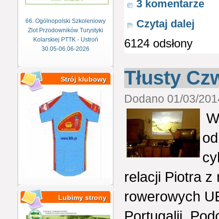
3 komentarze
Czytaj dalej
66. Ogólnopolski Szkoleniowy
Zlot Przodowników Turystyki
Kolarskiej PTTK - Ustroń
6124 odsłony
30.05-06.06-2026
Tłusty Czw
Strój klubowy
Dodano 01/03/2014
W 
od
cy
relacji Piotra
rowerowych UEC
Lubimy strony
Portugalii. Po