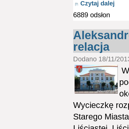
Czytaj dalej
6889 odsłon
Aleksandró
relacja
Dodano 18/11/2013
W 
po
ok
Wycieczkę roz
Starego Miasta
Liściastej. Liś