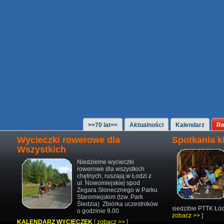
>>70 lat<<
Aktualności
Kalendarz
Re
Wycieczki rowerowe dla
Spotkania 
Wszystkich
Niedzielne wycieczki
rowerowe
dla wszystkich
chętnych,
ruszają w Łodzi z
ul. Nowomiejskiej
spod
Zegara Słonecznego w Parku
Staromiejskim (tzw. Park
Śledzia)
Zbiórka uczestników
siedzibie PTTK Łód
o godzinie 9.00
zobacz >>
]
KALENDARZ WYCIECZEK
[
zobacz >>
]