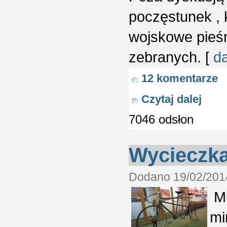
poczęstunek , 
wojskowe pieśn
zebranych. [
da
12 komentarze
Czytaj dalej
7046 odsłon
Wycieczka
Dodano 19/02/2014
Mu
mi