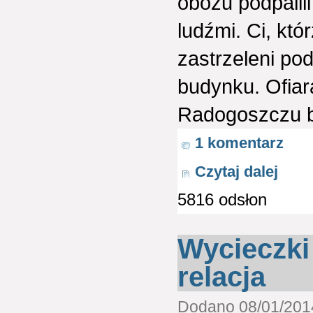
obozu podpalil
ludźmi. Ci, któ
zastrzeleni po
budynku. Ofiara
Radogoszczu by
1 komentarz
Czytaj dalej
5816 odsłon
Wycieczki 
relacja
Dodano 08/01/2014