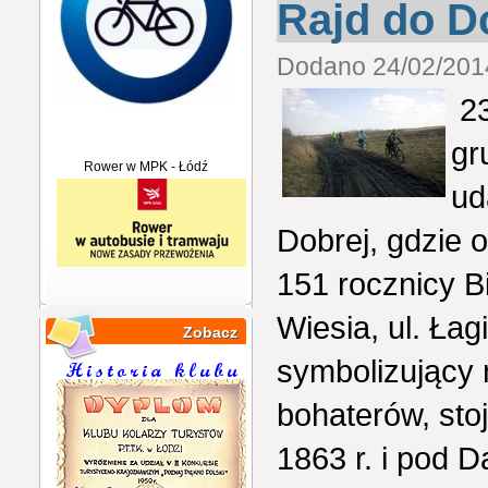
Rajd do Do
Dodano 24/02/2014
23
gr
Rower w MPK - Łódź
ud
Dobrej, gdzie 
151 rocznicy B
Wiesia, ul. Ła
Zobacz
symbolizujący 
bohaterów, st
1863 r. i pod 