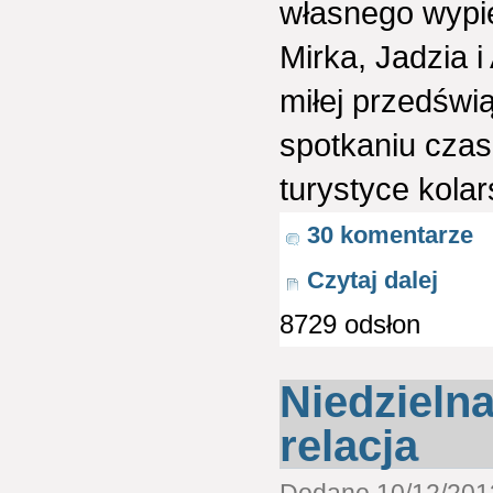
własnego wypie
Mirka, Jadzia i
miłej przedświ
spotkaniu czas
turystyce kolars
30 komentarze
Czytaj dalej
8729 odsłon
Niedzielna
relacja
Dodano 10/12/2013