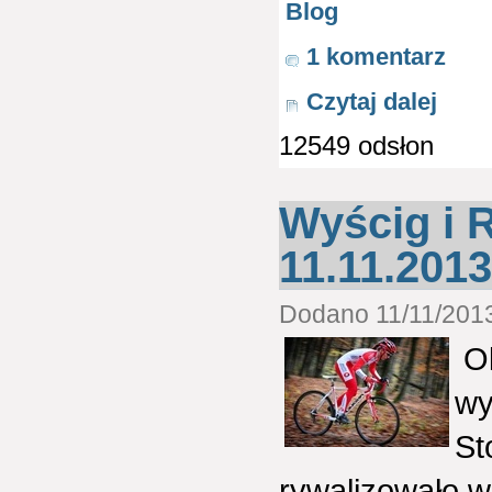
Blog
1 komentarz
Czytaj dalej
12549 odsłon
Wyścig i 
11.11.2013r
Dodano 11/11/2013
Ok
wy
St
rywalizowało 