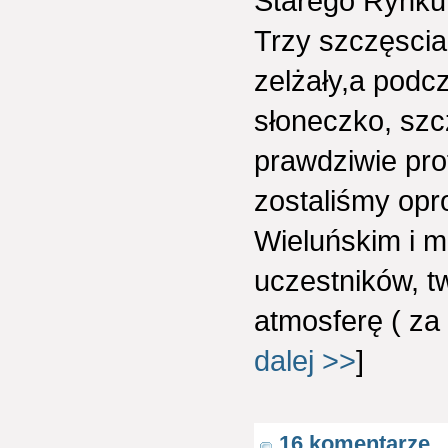
Starego Rynku 
Trzy szczęscia
zelżały,a podc
słoneczko, szc
prawdziwie pro
zostaliśmy op
Wieluńskim i 
uczestników, t
atmosferę ( za
dalej >>
]
16 komentarze