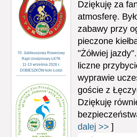
Dziękuję za fa
atmosferę. Było
zabawy przy og
pieczone kiełba
"Żółwiej jazdy"
70. Jubileuszowy Rowerowy
Rajd Urodzinowy ŁKTK
liczne przybyc
11-13 września 2026 r.
DOBIESZKÓW koło Łodzi
wyprawie uczes
goście z Łęczy
Dziękuję równ
bezpieczeństwa
dalej >>
]