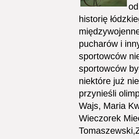
od
historię łódzki
międzywojenne
pucharów i inn
sportowców nie
sportowców by
niektóre już ni
przynieśli oli
Wajs, Maria Kw
Wieczorek Mie
Tomaszewski,Zy