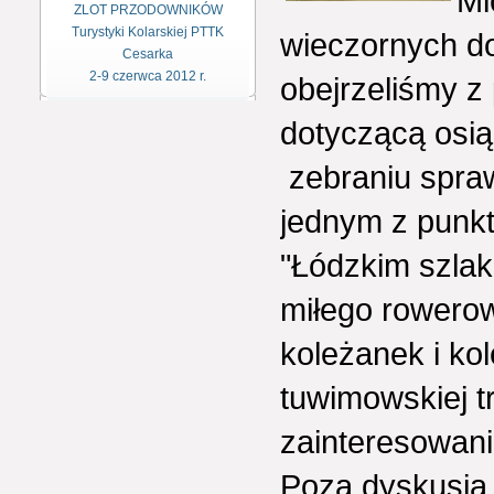
Mi
ZLOT PRZODOWNIKÓW
Turystyki Kolarskiej PTTK
wieczornych do
Cesarka
2-9 czerwca 2012 r.
obejrzeliśmy 
dotyczącą osią
zebraniu spra
jednym z punk
"Łódzkim szlak
miłego rowero
koleżanek i ko
tuwimowskiej t
zainteresowani
Poza dyskusją