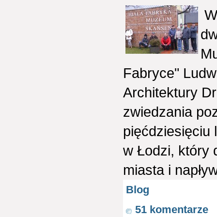
W 
dw
Mu
Fabryce" Ludw
Architektury D
zwiedzania poz
pięćdziesięciu 
w Łodzi, który
miasta i napły
Blog
51 komentarze