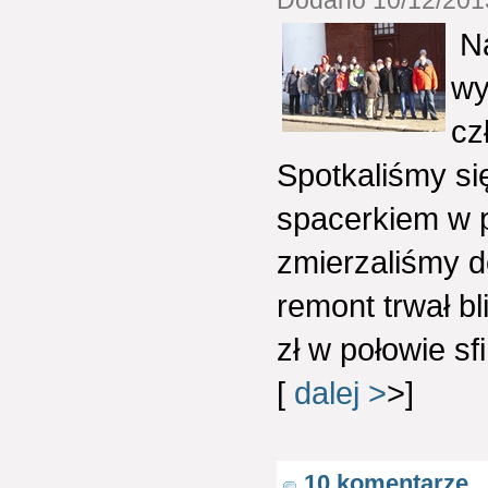
Na
wy
cz
Spotkaliśmy się
spacerkiem w p
zmierzaliśmy d
remont trwał bl
zł w połowie s
[
dalej >
>]
10 komentarze