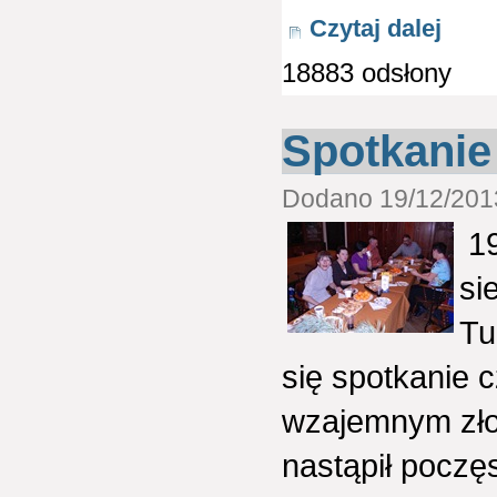
Czytaj dalej
18883 odsłony
Spotkanie
Dodano 19/12/2013
19
si
Tu
się spotkanie 
wzajemnym złoż
nastąpił poczę