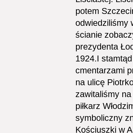
potem Szczeci
odwiedziliśmy 
ścianie zobacz
prezydenta Ło
1924.I stamtąd
cmentarzami p
na ulicę Piotr
zawitaliśmy na
piłkarz Włodzi
symboliczny zni
Kościuszki w A