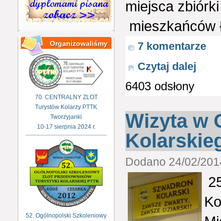
miejsca zbiórk
mieszkańców Ło
Organizowaliśmy
7 komentarze
Czytaj dalej
6403 odsłony
70. CENTRALNY ZLOT
Turystów Kolarzy PTTK
Wizyta w 
Tworzyjanki
10-17 sierpnia 2024 r.
Kolarskie
Dodano 24/02/2014
25
Ko
52. Ogólnopolski Szkoleniowy