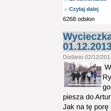
Czytaj dalej
6268 odsłon
Wycieczka
01.12.2013
Dodano 02/12/2013
W 
Ry
go
piesza do Art
Jak na tę porę