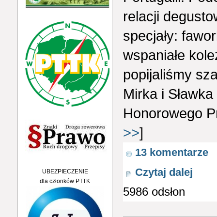
relacji degust
specjały: fawo
wspaniałe kole
popijaliśmy s
Mirka i Sławka 
Honorowego Prz
>>
]
13 komentarze
Czytaj dalej
UBEZPIECZENIE
dla członków PTTK
5986 odsłon