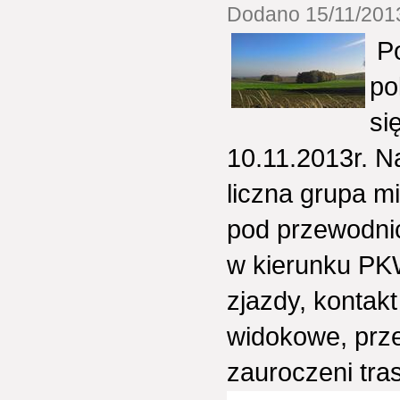
Dodano 15/11/2013
Po
po
si
10.11.2013r. N
liczna grupa m
pod przewodni
w kierunku PKW
zjazdy, kontak
widokowe, przes
zauroczeni tra