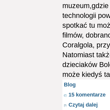
muzeum,gdzie 
technologii pow
spotkać tu mo
filmów, dobran
Coralgola, prz
Natomiast takż
dzieciaków Bole
może kiedyś ta
Blog
15 komentarze
Czytaj dalej