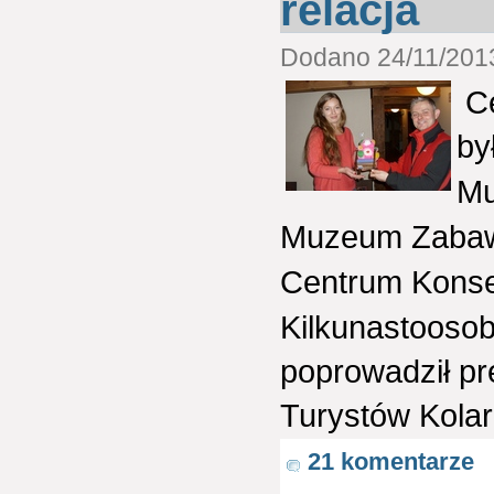
relacja
Dodano 24/11/2013
Ce
by
Mu
Muzeum Zaba
Centrum Konse
Kilkunastooso
poprowadził pr
Turystów Kola
21 komentarze