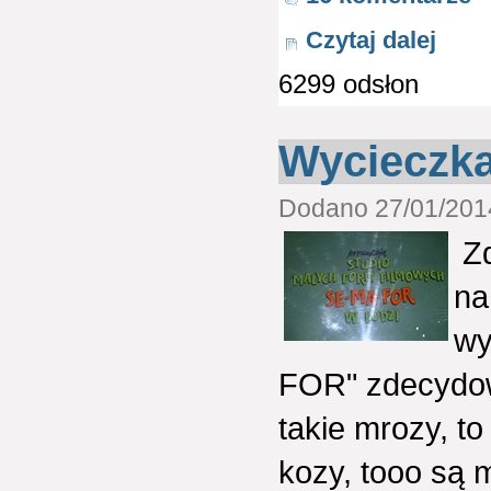
Czytaj dalej
6299 odsłon
Wycieczka 
Dodano 27/01/2014
Zd
na
wy
FOR" zdecydowa
takie mrozy, t
kozy, tooo są m