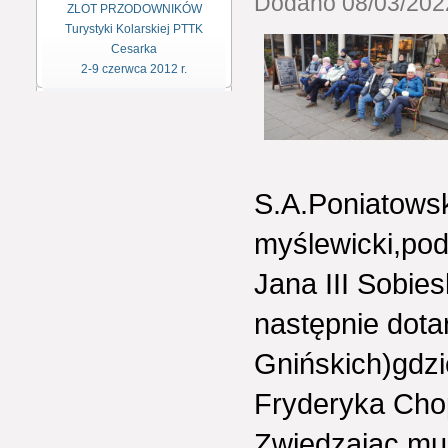
Dodano 08/03/2022
ZLOT PRZODOWNIKÓW
Turystyki Kolarskiej PTTK
Cesarka
2-9 czerwca 2012 r.
S.A.Poniatowsk
myślewicki,pod
Jana III Sobie
następnie dota
Gnińskich)gdz
Fryderyka Cho
Zwiedzając muz