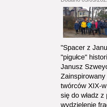
"Spacer z Jan
"pigułce" histo
Janusz Szweyce
Zainspirowany 
twórców XIX-wi
się do władz z
wydzielenie fr