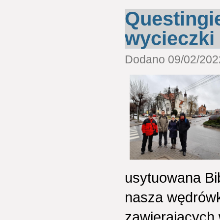
Questingie
wycieczki
Dodano 09/02/2022
usytuowana Bib
nasza wędrówk
zawierających 