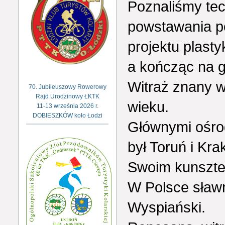
Poznaliśmy tec
powstawania 
projektu plasty
a kończąc na 
Witraż znany w
70. Jubileuszowy Rowerowy
Rajd Urodzinowy ŁKTK
wieku.
11-13 września 2026 r.
DOBIESZKÓW koło Łodzi
Głównymi ośro
był Toruń i Kra
Swoim kunsztem
W Polsce sławny
Wyspiański.