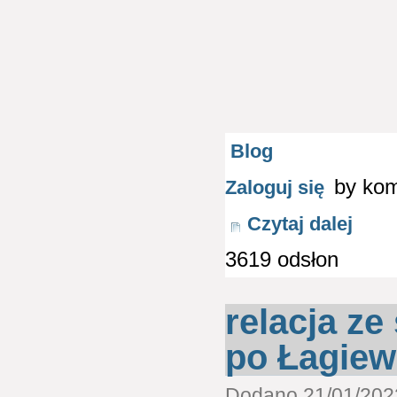
Blog
by ko
Zaloguj się
Czytaj dalej
3619 odsłon
relacja z
po Łagiewn
Dodano 21/01/2022