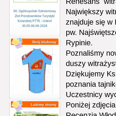
Renesans witra
Największy wit
66. Ogólnopolski Szkoleniowy
Zlot Przodowników Turystyki
znajduje się w
Kolarskiej PTTK - Ustroń
30.05-06.06-2026
pw. Najświęts
Rypinie.
Strój klubowy
Poznaliśmy no
duszy witrażys
Dziękujemy Ks
poznania tajnik
Uczestnicy wyc
Poniżej zdjęcia
Lubimy strony
Recenzja Włod