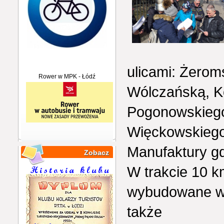
ulicami: Żerom
Rower w MPK - Łódź
Wólczańską, Ko
Pogonowskieg
Więckowskiego
Manufaktury g
Zobacz
W trakcie 10 k
wybudowane w r
także