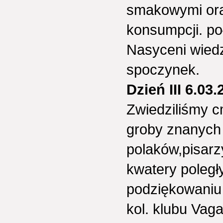
smakowymi ora
konsumpcji. po
Nasyceni wiedz
spoczynek.
Dzień III 6.03.
Zwiedziliśmy 
groby znanych
polaków,pisarz
kwatery poleg
podziękowaniu 
kol. klubu Vag