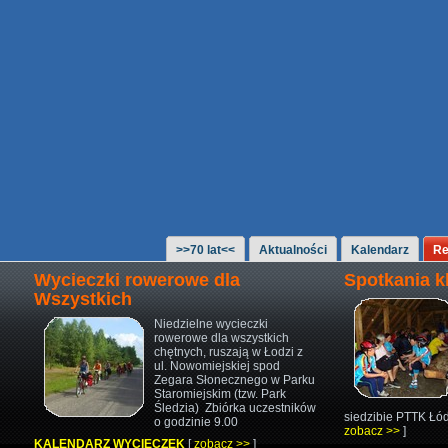
>>70 lat<<
Aktualności
Kalendarz
Re
Wycieczki rowerowe dla
Spotkania 
Wszystkich
Niedzielne wycieczki
rowerowe
dla wszystkich
chętnych,
ruszają w Łodzi z
ul. Nowomiejskiej
spod
Zegara Słonecznego w Parku
Staromiejskim (tzw. Park
Śledzia)
Zbiórka uczestników
siedzibie PTTK Łód
o godzinie 9.00
zobacz >>
]
KALENDARZ WYCIECZEK
[
zobacz >>
]