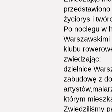
przedstawiono 
życiorys i twór
Po noclegu w h
Warszawskimi 
klubu rowerow
zwiedzając:
dzielnice Wars
zabudowę z d
artystów,malar
którym mieszk
Zwiedziliśmy 