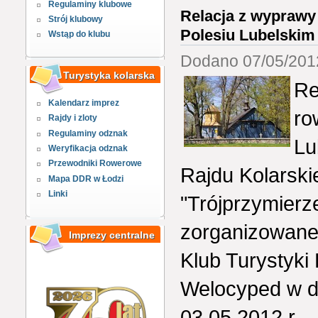
Regulaminy klubowe
Relacja z wyprawy
Strój klubowy
Polesiu Lubelskim
Wstąp do klubu
Dodano 07/05/2012
Turystyka kolarska
Re
Kalendarz imprez
ro
Rajdy i zloty
Regulaminy odznak
Lu
Weryfikacja odznak
Przewodniki Rowerowe
Rajdu Kolarsk
Mapa DDR w Łodzi
Linki
"Trójprzymierz
zorganizowane
Imprezy centralne
Klub Turystyki 
Welocyped w dn
03.05.2012 r.