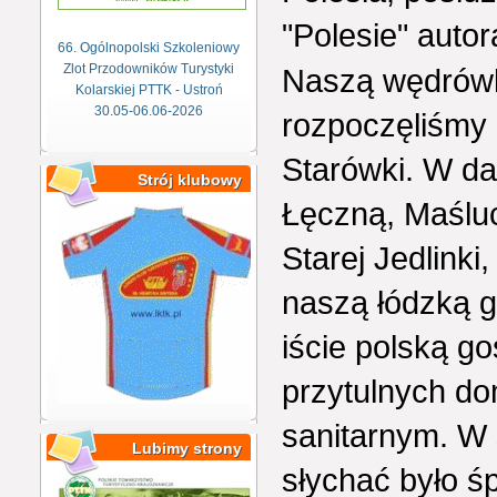
"Polesie" autor
66. Ogólnopolski Szkoleniowy
Zlot Przodowników Turystyki
Naszą wędrówkę
Kolarskiej PTTK - Ustroń
30.05-06.06-2026
rozpoczęliśmy 
Starówki. W da
Strój klubowy
Łęczną, Maśluc
Starej Jedlinki
naszą łódzką gr
iście polską g
przytulnych do
sanitarnym. W 
Lubimy strony
słychać było ś