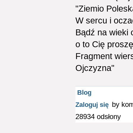
"Ziemio Polesk
W sercu i ocza
Bądź na wieki 
o to Cię proszę!
Fragment wiers
Ojczyzna"
Blog
by ko
Zaloguj się
28934 odsłony