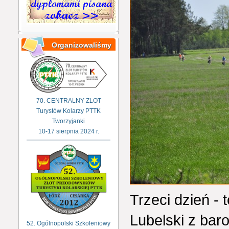
Organizowaliśmy
70. CENTRALNY ZLOT
Turystów Kolarzy PTTK
Tworzyjanki
10-17 sierpnia 2024 r.
Trzeci dzień -
Lubelski z bar
52. Ogólnopolski Szkoleniowy