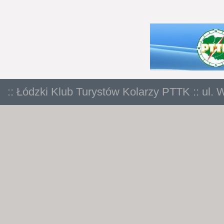
:: Łódzki Klub Turystów Kolarzy PTTK :: ul. 