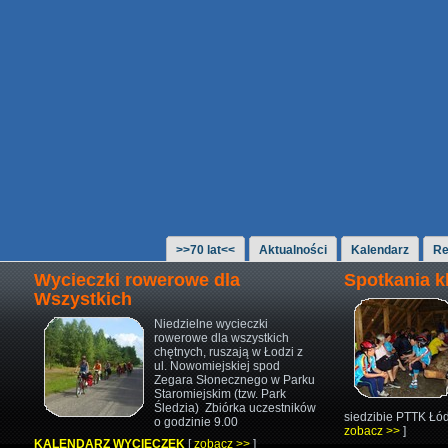
>>70 lat<<
Aktualności
Kalendarz
Re
Wycieczki rowerowe dla
Spotkania 
Wszystkich
Niedzielne wycieczki
rowerowe
dla wszystkich
chętnych,
ruszają w Łodzi z
ul. Nowomiejskiej
spod
Zegara Słonecznego w Parku
Staromiejskim (tzw. Park
Śledzia)
Zbiórka uczestników
siedzibie PTTK Łód
o godzinie 9.00
zobacz >>
]
KALENDARZ WYCIECZEK
[
zobacz >>
]