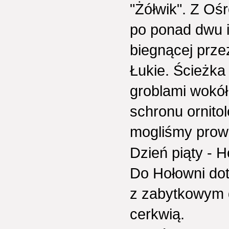
"Żółwik". Z Oś
po ponad dwu i
biegnącej prze
Łukie. Ścieżka
groblami wokół
schronu ornito
mogliśmy prowa
Dzień piąty - 
Do Hołowni dot
z zabytkowym 
cerkwią.