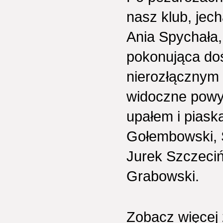
nasz klub, jecha
Ania Spychała,
pokonująca doś
nierozłącznym 
widoczne powyż
upałem i piaska
Gołembowski, S
Jurek Szczeciń
Grabowski.
Zobacz więcej