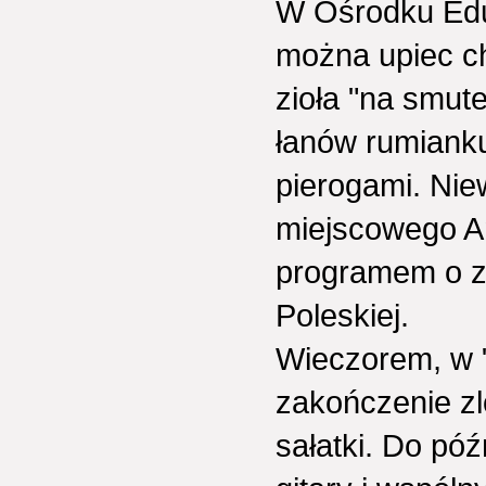
W Ośrodku Eduk
można upiec chl
zioła "na smut
łanów rumianku
pierogami. Nie
miejscowego A
programem o z
Poleskiej.
Wieczorem, w "
zakończenie zlo
sałatki. Do pó