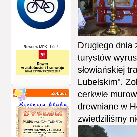
Drugiego dnia 
Rower w MPK - Łódź
turystów wyrus
słowiańskiej tr
Lubelskim". Zo
cerkwie murow
Zobacz
drewniane w Ho
zwiedziliśmy n