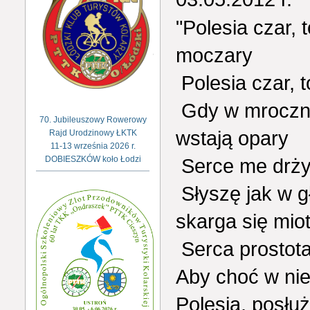
"Polesia czar, t
moczary
Polesia czar, t
Gdy w mroczną
70. Jubileuszowy Rowerowy
wstają opary
Rajd Urodzinowy ŁKTK
11-13 września 2026 r.
Serce me drży,
DOBIESZKÓW koło Łodzi
Słyszę jak w g
skarga się mio
Serca prostota
Aby choć w nie
Polesia, posłuż