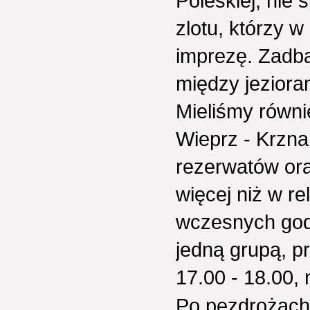
Poleskiej, ni
zlotu, którzy w
imprezę. Zadba
między jeziora
Mieliśmy równi
Wieprz - Krzna
rezerwatów ora
więcej niż w re
wczesnych godz
jedną grupą, p
17.00 - 18.00,
Po pezdrożach 