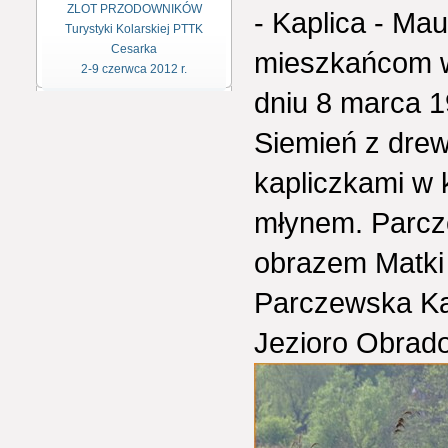
ZLOT PRZODOWNIKÓW
- Kaplica - M
Turystyki Kolarskiej PTTK
Cesarka
mieszkańcom w
2-9 czerwca 2012 r.
dniu 8 marca 1
Siemień z dre
kapliczkami w 
młynem. Parcz
obrazem Matki 
Parczewska Ka
Jezioro Obrado