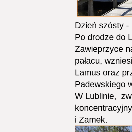
Dzień szósty -
Po drodze do L
Zawieprzyce n
pałacu, wznies
Lamus oraz prz
Padewskiego w
W Lublinie, zw
koncentracyjny
i Zamek.