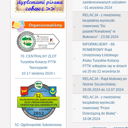
zainteresowanych udziałem
- 01.września 2024
RELACJA - z niedzielnej
bezpłatnej wycieczki
Organizowaliśmy
..
rowerowej "Do
pasieki"Kwiatowej" w
Bukowcu" - 23.06.2024
INFORMUJEMY - 68.
ROWEROWY Rajd
Urodzinowy Łódzkiego
70. CENTRALNY ZLOT
..
Klubu Turystów Kolarzy
Turystów Kolarzy PTTK
PTTK odbędzie się w dniach
Tworzyjanki
od 20 do 22 września br.
10-17 sierpnia 2024 r.
RELACJA - Rajd klubowy po
..
Nizinie Szczecińskiej -
29.06.2024 do 13.07.2024
RELACJA - z niedzielnej
bezpłatnej wycieczki
..
rowerowej "Przez
Dzierżązną do Białej" -
18.08.2024
52. Ogólnopolski Szkoleniowy