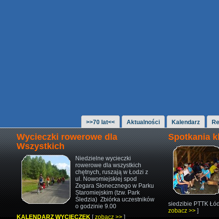
>>70 lat<<
Aktualności
Kalendarz
Re
Wycieczki rowerowe dla
Spotkania 
Wszystkich
Niedzielne wycieczki
rowerowe
dla wszystkich
chętnych,
ruszają w Łodzi z
ul. Nowomiejskiej
spod
Zegara Słonecznego w Parku
Staromiejskim (tzw. Park
Śledzia)
Zbiórka uczestników
siedzibie PTTK Łód
o godzinie 9.00
zobacz >>
]
KALENDARZ WYCIECZEK
[
zobacz >>
]