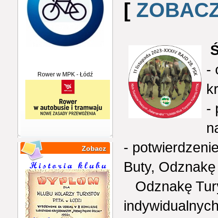
[
ZOBACZ
Ś
-
Rower w MPK - Łódź
k
-
n
- potwierdzen
Zobacz
Buty, Odznakę
Odznakę Turys
indywidualnych