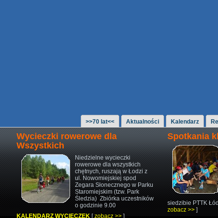
>>70 lat<<
Aktualności
Kalendarz
Re
Wycieczki rowerowe dla
Spotkania 
Wszystkich
Niedzielne wycieczki
rowerowe
dla wszystkich
chętnych,
ruszają w Łodzi z
ul. Nowomiejskiej
spod
Zegara Słonecznego w Parku
Staromiejskim (tzw. Park
Śledzia)
Zbiórka uczestników
siedzibie PTTK Łód
o godzinie 9.00
zobacz >>
]
KALENDARZ WYCIECZEK
[
zobacz >>
]