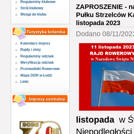
Regulaminy klubowe
ZAPROSZENIE - na
Strój klubowy
Pułku Strzelców K
Wstąp do klubu
listopada 2023
Turystyka kolarska
Dodano 08/11/2023
Kalendarz imprez
Rajdy i zloty
Regulaminy odznak
Weryfikacja odznak
Przewodniki Rowerowe
Mapa DDR w Łodzi
Linki
Imprezy centralne
listopada
w Św
Niepodległośc