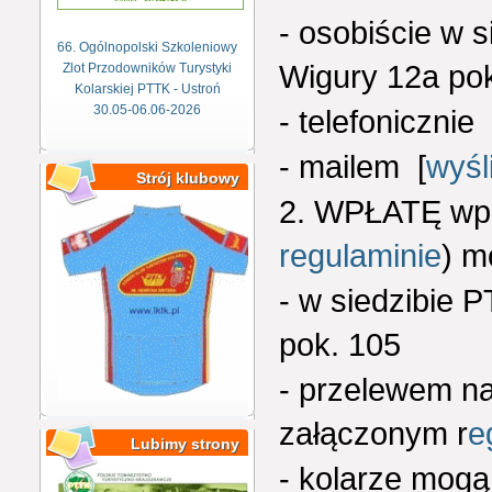
- osobiście w s
66. Ogólnopolski Szkoleniowy
Wigury 12a pok
Zlot Przodowników Turystyki
Kolarskiej PTTK - Ustroń
30.05-06.06-2026
- telefonicznie
- mailem [
wyśl
Strój klubowy
2. WPŁATĘ wpi
regulaminie
) m
- w siedzibie 
pok. 105
- przelewem na
załączonym r
e
Lubimy strony
- kolarze mogą