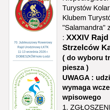
Turystów Kola
Klubem Turyst
"Salamandra" 
XXXIV Rajd
:
70. Jubileuszowy Rowerowy
Strzelców K
Rajd Urodzinowy ŁKTK
11-13 września 2026 r.
( do wyboru t
DOBIESZKÓW koło Łodzi
piesza )
UWAGA : udzi
wymaga wcześ
wpisowego
1. ZGŁOSZENI