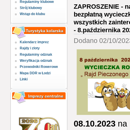
Regulaminy klubowe
ZAPROSZENIE - na
Strój klubowy
bezpłatną wyciecz
Wstąp do klubu
wszystkich zainte
- 8.października 2
Turystyka kolarska
Dodano 02/10/2023
Kalendarz imprez
Rajdy i zloty
Regulaminy odznak
Weryfikacja odznak
Przewodniki Rowerowe
Mapa DDR w Łodzi
Linki
Imprezy centralne
08.10.2023
na 