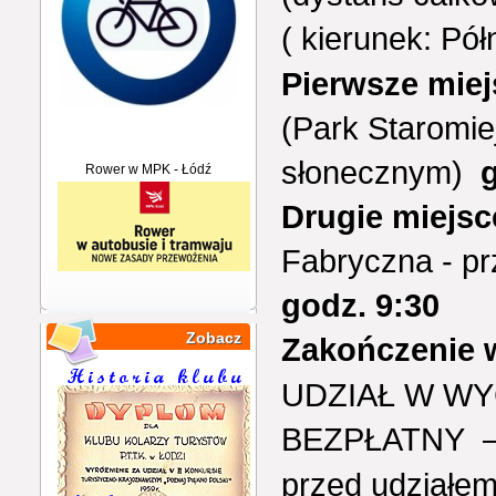
( kierunek: Pół
Pierwsze miej
(Park Staromie
słonecznym)
Rower w MPK - Łódź
Drugie miejsc
Fabryczna - p
godz. 9:30
Zobacz
Zakończenie w
UDZIAŁ W W
BEZPŁATNY –
przed udziałe