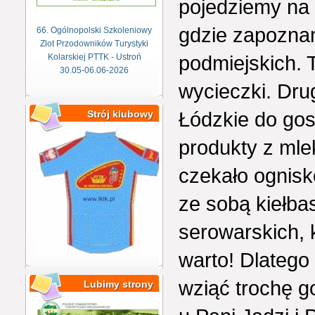
pojedziemy na 
gdzie zapoznam
66. Ogólnopolski Szkoleniowy
Zlot Przodowników Turystyki
podmiejskich. 
Kolarskiej PTTK - Ustroń
30.05-06.06-2026
wycieczki. Dru
Łódzkie do gos
Strój klubowy
produkty z mle
czekało ognisk
ze sobą kiełba
serowarskich, 
warto! Dlatego
wziąć trochę g
Lubimy strony