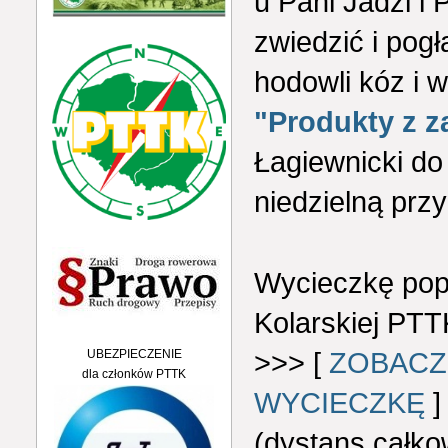
u Pani Jadzi i
zwiedzić i pog
hodowli kóz i 
"Produkty z z
Łagiewnicki d
niedzielną prz
Wycieczkę pop
Kolarskiej PT
>>> [
ZOBACZ
UBEZPIECZENIE
dla członków PTTK
WYCIECZKĘ
]
(dystans całko