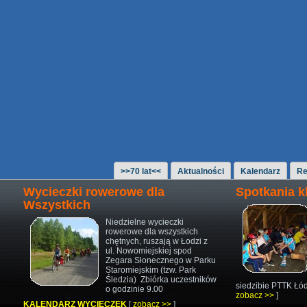
>>70 lat<<
Aktualności
Kalendarz
Re
Wycieczki rowerowe dla
Spotkania 
Wszystkich
Niedzielne wycieczki
rowerowe
dla wszystkich
chętnych,
ruszają w Łodzi z
ul. Nowomiejskiej
spod
Zegara Słonecznego w Parku
Staromiejskim (tzw. Park
Śledzia)
Zbiórka uczestników
siedzibie PTTK Łód
o godzinie 9.00
zobacz >>
]
KALENDARZ WYCIECZEK
[
zobacz >>
]