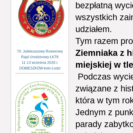
bezpłatną wyc
wszystkich za
udziałem.
Tym razem pro
Ziemniaka z h
70. Jubileuszowy Rowerowy
Rajd Urodzinowy ŁKTK
miejskiej w tl
11-13 września 2026 r.
DOBIESZKÓW koło Łodzi
Podczas wycie
związane z hist
która w tym ro
Jednym z punk
parady zabytk