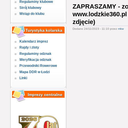
Regulaminy klubowe
ZAPRASZAMY - zob
Strój klubowy
www.lodzkie360.pl 
Wstąp do klubu
zdjęcie)
Dodano 24/11/2023 - 11:10 przez
mkw
Turystyka kolarska
Kalendarz imprez
Rajdy i zloty
Regulaminy odznak
Weryfikacja odznak
Przewodniki Rowerowe
Mapa DDR w Łodzi
Linki
Imprezy centralne