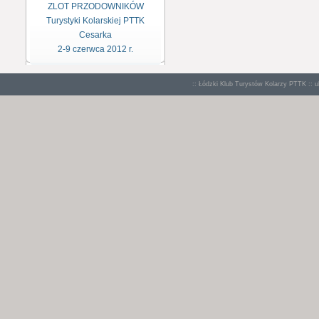
ZLOT PRZODOWNIKÓW
Turystyki Kolarskiej PTTK
Cesarka
2-9 czerwca 2012 r.
:: Łódzki Klub Turystów Kolarzy PTTK :: u