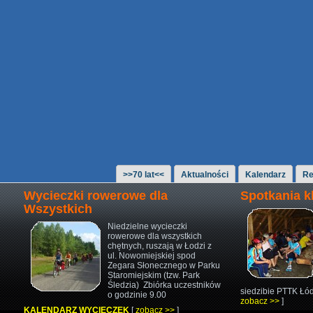
>>70 lat<<
Aktualności
Kalendarz
Re
Wycieczki rowerowe dla
Spotkania 
Wszystkich
Niedzielne wycieczki
rowerowe
dla wszystkich
chętnych,
ruszają w Łodzi z
ul. Nowomiejskiej
spod
Zegara Słonecznego w Parku
Staromiejskim (tzw. Park
Śledzia)
Zbiórka uczestników
siedzibie PTTK Łód
o godzinie 9.00
zobacz >>
]
KALENDARZ WYCIECZEK
[
zobacz >>
]