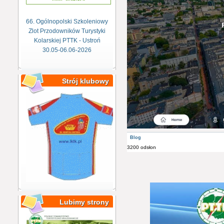
66. Ogólnopolski Szkoleniowy
Zlot Przodowników Turystyki
Kolarskiej PTTK - Ustroń
30.05-06.06-2026
Strój klubowy
Blog
3200 odsłon
Lubimy strony