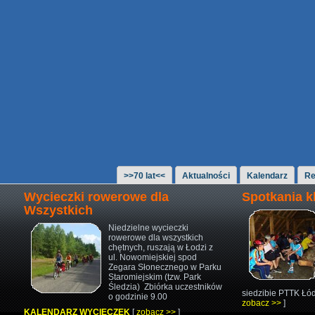
>>70 lat<<
Aktualności
Kalendarz
Re
Wycieczki rowerowe dla
Spotkania 
Wszystkich
Niedzielne wycieczki
rowerowe
dla wszystkich
chętnych,
ruszają w Łodzi z
ul. Nowomiejskiej
spod
Zegara Słonecznego w Parku
Staromiejskim (tzw. Park
Śledzia)
Zbiórka uczestników
siedzibie PTTK Łód
o godzinie 9.00
zobacz >>
]
KALENDARZ WYCIECZEK
[
zobacz >>
]