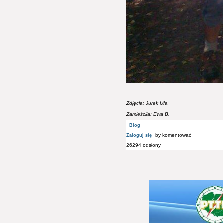
Zdjęcia: Jurek Ufa
Zamieściła: Ewa B.
Blog
by komentować
Zaloguj się
26294 odsłony