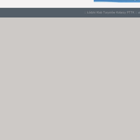
:: Łódzki Klub Turystów Kolarzy PTTK :: u