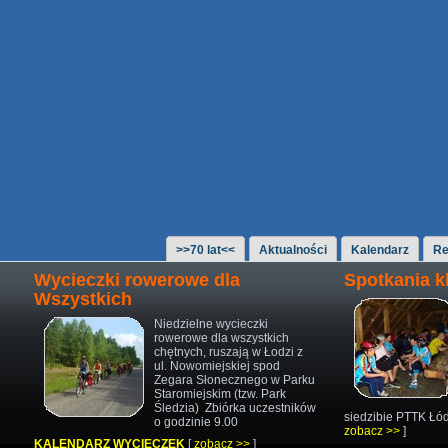
>>70 lat<<
Aktualności
Kalendarz
Re
Wycieczki rowerowe dla
Spotkania 
Wszystkich
Niedzielne wycieczki
rowerowe
dla wszystkich
chętnych,
ruszają w Łodzi z
ul. Nowomiejskiej
spod
Zegara Słonecznego w Parku
Staromiejskim (tzw. Park
Śledzia)
Zbiórka uczestników
siedzibie PTTK Łód
o godzinie 9.00
zobacz >>
]
KALENDARZ WYCIECZEK
[
zobacz >>
]