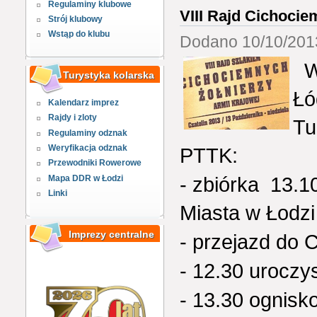
Regulaminy klubowe
VIII Rajd Cichocie
Strój klubowy
Wstąp do klubu
Dodano 10/10/2013
W
Turystyka kolarska
Łó
Kalendarz imprez
Rajdy i zloty
Tu
Regulaminy odznak
Weryfikacja odznak
PTTK:
Przewodniki Rowerowe
- zbiórka 13.1
Mapa DDR w Łodzi
Linki
Miasta w Łodzi
Imprezy centralne
- przejazd do C
- 12.30 uroczy
- 13.30 ognisko