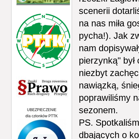
scenerii dotar
na nas miła go
pycha!). Jak z
nam dopisywały
pierzynką" był
niezbyt zachęc
nawiązką, śnie
poprawiliśmy 
sezonem.
UBEZPIECZENIE
dla członków PTTK
PS. Spotkaliśm
dbających o ko