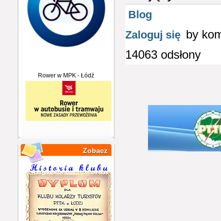
Blog
by ko
Zaloguj się
14063 odsłony
Rower w MPK - Łódź
Zobacz