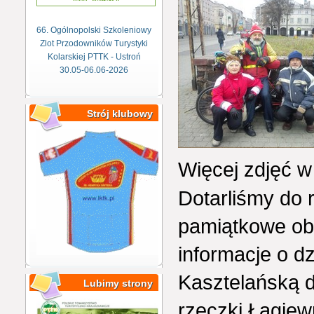
66. Ogólnopolski Szkoleniowy
Zlot Przodowników Turystyki
Kolarskiej PTTK - Ustroń
30.05-06.06-2026
Strój klubowy
Więcej zdjęć w 
Dotarliśmy do 
pamiątkowe obe
informacje o dz
Kasztelańską d
Lubimy strony
rzeczki Łagiew