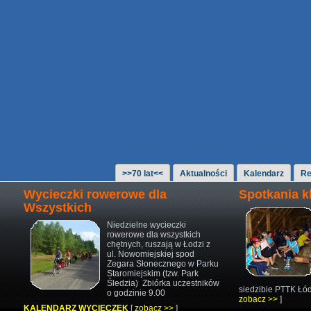
>>70 lat<<
Aktualności
Kalendarz
Re
Wycieczki rowerowe dla
Spotkania 
Wszystkich
Niedzielne wycieczki
rowerowe
dla wszystkich
chętnych,
ruszają w Łodzi z
ul. Nowomiejskiej
spod
Zegara Słonecznego w Parku
Staromiejskim (tzw. Park
Śledzia)
Zbiórka uczestników
siedzibie PTTK Łód
o godzinie 9.00
zobacz >>
]
KALENDARZ WYCIECZEK
[
zobacz >>
]