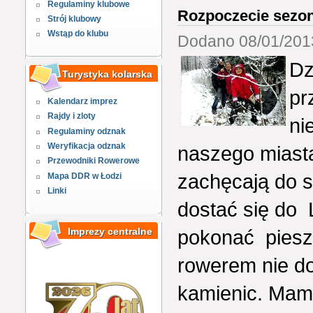
Regulaminy klubowe
Rozpoczecie sezo
Strój klubowy
Wstąp do klubu
Dodano 08/01/2013
Dz
Turystyka kolarska
pr
Kalendarz imprez
Rajdy i zloty
ni
Regulaminy odznak
Weryfikacja odznak
naszego miasta
Przewodniki Rowerowe
zachęcają do 
Mapa DDR w Łodzi
Linki
dostać się do 
pokonać pieszo
Imprezy centralne
rowerem nie do
kamienic. Mam