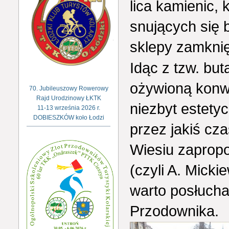
lica kamienic,
snujących się b
sklepy zamknię
Idąc z tzw. bu
ożywioną konwe
70. Jubileuszowy Rowerowy
Rajd Urodzinowy ŁKTK
niezbyt estet
11-13 września 2026 r.
DOBIESZKÓW koło Łodzi
przez jakiś cz
Wiesiu zapropo
(czyli A. Micki
warto posłuch
Przodownika.