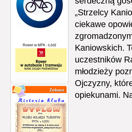
serdeczną goś
„Strzelcy Kani
ciekawe opowi
zgromadzonymi
Kaniowskich. T
Rower w MPK - Łódź
uczestników Raj
młodzieży pozn
Ojczyzny, któr
Zobacz
opiekunami. N