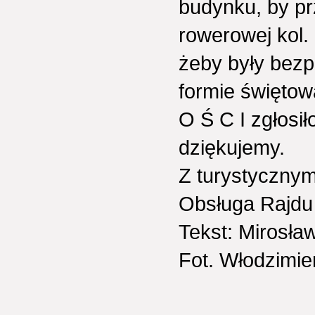
budynku, by prz
rowerowej kol.
żeby były bezp
formie świętow
O Ś C I zgłosił
dziękujemy.
Z turystycznym
Obsługa Rajdu
Tekst: Mirosł
Fot. Włodzimie