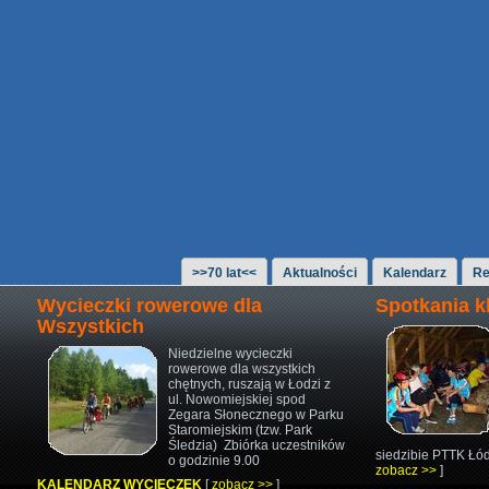
>>70 lat<<
Aktualności
Kalendarz
Re
Wycieczki rowerowe dla
Spotkania 
Wszystkich
Niedzielne wycieczki
rowerowe
dla wszystkich
chętnych,
ruszają w Łodzi z
ul. Nowomiejskiej
spod
Zegara Słonecznego w Parku
Staromiejskim (tzw. Park
Śledzia)
Zbiórka uczestników
siedzibie PTTK Łód
o godzinie 9.00
zobacz >>
]
KALENDARZ WYCIECZEK
[
zobacz >>
]