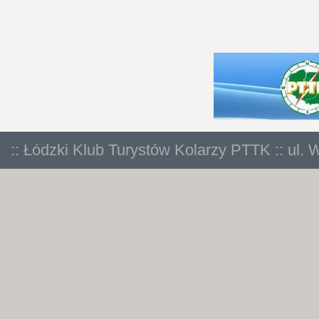
:: Łódzki Klub Turystów Kolarzy PTTK :: ul. 