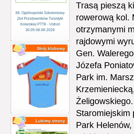
Trasą pieszą k
66. Ogólnopolski Szkoleniowy
rowerową kol. 
Zlot Przodowników Turystyki
Kolarskiej PTTK - Ustroń
otrzymanymi m
30.05-06.06-2026
rajdowymi wyru
Strój klubowy
Gen. Walerego 
Józefa Poniato
Park im. Marsz
Krzemieniecką, 
Żeligowskiego.
Staromiejskim
Lubimy strony
Park Helenów,