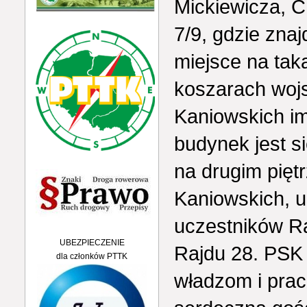
Mickiewicza, C
7/9, gdzie zn
miejsce na tak
koszarach woj
Kaniowskich im
budynek jest s
na drugim pięt
Kaniowskich, u
uczestników Raj
UBEZPIECZENIE
Rajdu 28. PSK
dla członków PTTK
władzom i prac