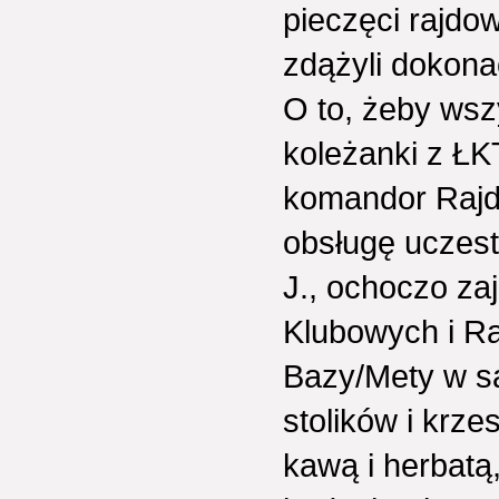
pieczęci rajdo
zdążyli dokonać
O to, żeby wsz
koleżanki z ŁKT
komandor Rajdu
obsługę uczest
J., ochoczo za
Klubowych i R
Bazy/Mety w sa
stolików i krz
kawą i herbatą