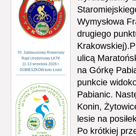
Staromiejskieg
Wymysłowa Fra
drugiego punktu
Krakowskiej).P
70. Jubileuszowy Rowerowy
ulicą Maratońs
Rajd Urodzinowy ŁKTK
11-13 września 2026 r.
na Górkę Pabia
DOBIESZKÓW koło Łodzi
punkcie widok
Pabianic. Nast
Konin, Żytowic
lesie na posiłe
Po krótkiej pr