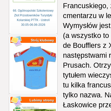
Francuskiego, 
66. Ogólnopolski Szkoleniowy
cmentarzu w le
Zlot Przodowników Turystyki
Kolarskiej PTTK - Ustroń
Wymysłów jest 
30.05-06.06-2026
(a wszystko to
Strój klubowy
de Boufflers z 
następstwami re
Prusach. Otrz
tytułem wieczy
tu kilka franc
tylko nazwa. N
Lubimy strony
Łaskowice prze