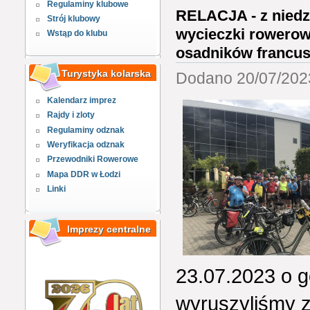
Regulaminy klubowe
RELACJA - z niedzi
Strój klubowy
wycieczki rowerow
Wstąp do klubu
osadników francusk
Turystyka kolarska
Dodano 20/07/2023
Kalendarz imprez
Rajdy i zloty
Regulaminy odznak
Weryfikacja odznak
Przewodniki Rowerowe
Mapa DDR w Łodzi
Linki
Imprezy centralne
23.07.2023 o g
wyruszyliśmy 