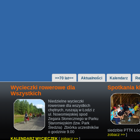
>>70 lat<<
Aktualności
Kalendarz
Re
Wycieczki rowerowe dla
Spotkania 
Wszystkich
Niedzielne wycieczki
rowerowe
dla wszystkich
chętnych,
ruszają w Łodzi z
ul. Nowomiejskiej
spod
Zegara Słonecznego w Parku
Staromiejskim (tzw. Park
Śledzia)
Zbiórka uczestników
siedzibie PTTK Łód
o godzinie 9.00
zobacz >>
]
KALENDARZ WYCIECZEK
[
zobacz >>
]