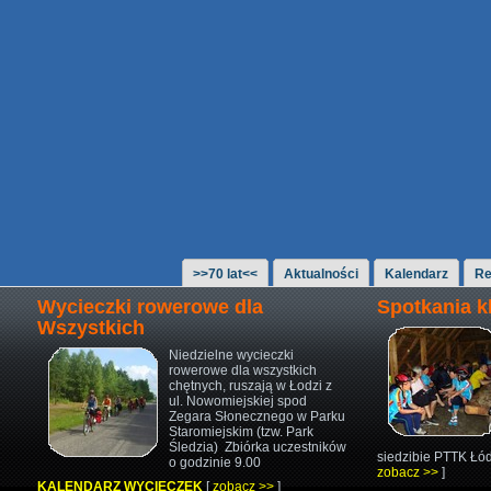
>>70 lat<<
Aktualności
Kalendarz
Re
Wycieczki rowerowe dla
Spotkania 
Wszystkich
Niedzielne wycieczki
rowerowe
dla wszystkich
chętnych,
ruszają w Łodzi z
ul. Nowomiejskiej
spod
Zegara Słonecznego w Parku
Staromiejskim (tzw. Park
Śledzia)
Zbiórka uczestników
siedzibie PTTK Łód
o godzinie 9.00
zobacz >>
]
KALENDARZ WYCIECZEK
[
zobacz >>
]