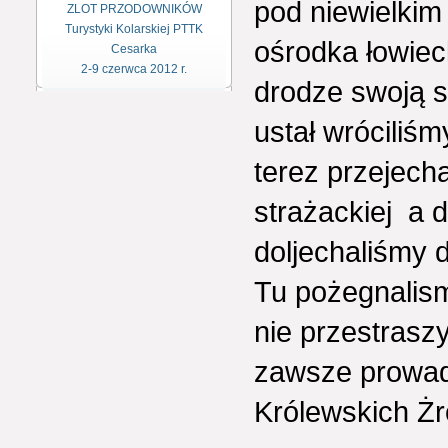
pod niewielki
ZLOT PRZODOWNIKÓW
Turystyki Kolarskiej PTTK
ośrodka łowiec
Cesarka
2-9 czerwca 2012 r.
drodze swoją s
ustał wróciliś
terez przejech
strażackiej a 
doljechaliśmy 
Tu pożegnalism
nie przestraszy
zawsze prowad
Królewskich Żr