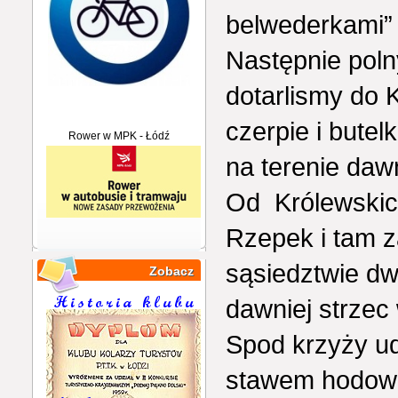
belwederkami”
Następnie poln
dotarlismy do 
czerpie i butel
Rower w MPK - Łódź
na terenie daw
Od Królewskich
Rzepek i tam z
sąsiedztwie d
Zobacz
dawniej strzec
Spod krzyży ud
stawem hodowl