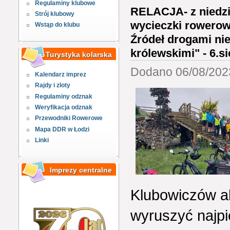
Regulaminy klubowe
RELACJA- z niedzie
Strój klubowy
wycieczki rowerow
Wstąp do klubu
Źródeł drogami ni
królewskimi" - 6.s
Turystyka kolarska
Dodano 06/08/2023
Kalendarz imprez
Rajdy i zloty
Regulaminy odznak
Weryfikacja odznak
Przewodniki Rowerowe
Mapa DDR w Łodzi
Linki
Imprezy centralne
Klubowiczów ab
wyruszyć najpi