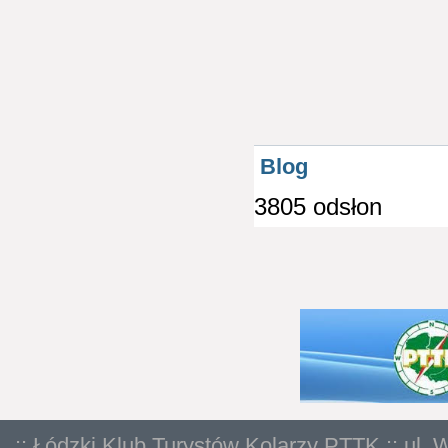
Blog
3805 odsłon
:: Łódzki Klub Turystów Kolarzy PTTK :: ul. 