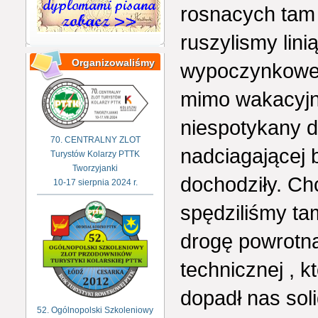
rosnacych tam 
ruszylismy lin
Organizowaliśmy
wypoczynkoweg
mimo wakacyjne
niespotykany d
70. CENTRALNY ZLOT
nadciagającej b
Turystów Kolarzy PTTK
Tworzyjanki
dochodziły. Ch
10-17 sierpnia 2024 r.
spędziliśmy ta
drogę powrotną
technicznej , 
dopadł nas sol
52. Ogólnopolski Szkoleniowy