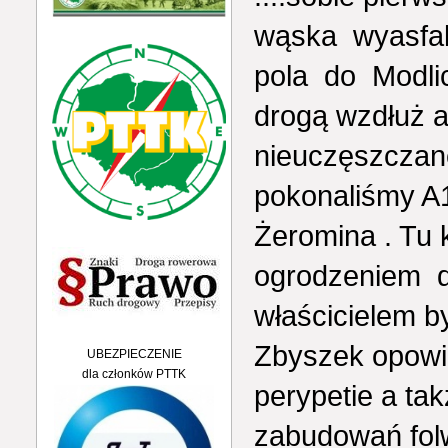
wąska wyasfal
pola do Modlic
drogą wzdłuż a
nieuczęszczane
pokonaliśmy A1
Żeromina . Tu k
ogrodzeniem d
właścicielem b
Zbyszek opowie
UBEZPIECZENIE
dla członków PTTK
perypetie a ta
zabudowań fo