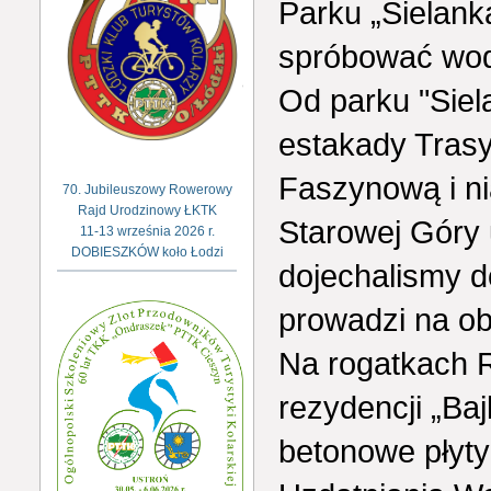
Parku „Sielan
spróbować wody
Od parku "Siel
estakady Tras
Faszynową i ni
70. Jubileuszowy Rowerowy
Rajd Urodzinowy ŁKTK
Starowej Góry 
11-13 września 2026 r.
DOBIESZKÓW koło Łodzi
dojechalismy do
prowadzi na ob
Na rogatkach 
rezydencji „Baj
betonowe płyt