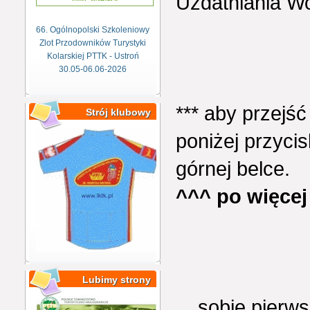
Uzdatniania Wo
66. Ogólnopolski Szkoleniowy
Zlot Przodowników Turystyki
Kolarskiej PTTK - Ustroń
30.05-06.06-2026
*** aby przejść 
Strój klubowy
poniżej przycis
górnej belce.
^^^ po więcej
Lubimy strony
....sobie pier