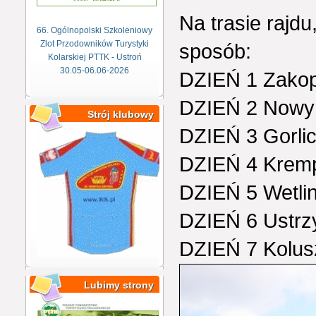
Na trasie rajdu
66. Ogólnopolski Szkoleniowy
Zlot Przodowników Turystyki
sposób:
Kolarskiej PTTK - Ustroń
30.05-06.06-2026
DZIEŃ 1 Zako
DZIEŃ 2 Nowy 
Strój klubowy
DZIEŃ 3 Gorli
DZIEŃ 4 Kremp
DZIEŃ 5 Wetlin
DZIEŃ 6 Ustrz
DZIEŃ 7 Kolus
Lubimy strony