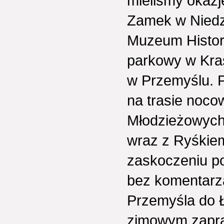
mieliśmy okazj
Zamek w Niedzi
Muzeum Histor
parkowy w Kra
w Przemyślu. 
na trasie noc
Młodzieżowych
wraz z Ryśkie
zaskoczeniu po
bez komentarza
Przemyśla do Ł
zimowym zapra