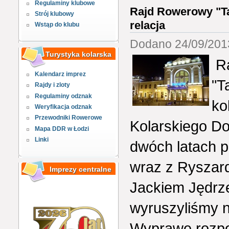
Regulaminy klubowe
Rajd Rowerowy "Ta
Strój klubowy
relacja
Wstąp do klubu
Dodano 24/09/2013
Turystyka kolarska
Ra
Kalendarz imprez
"T
Rajdy i zloty
Regulaminy odznak
ko
Weryfikacja odznak
Przewodniki Rowerowe
Kolarskiego Do
Mapa DDR w Łodzi
Linki
dwóch latach 
wraz z Ryszar
Imprezy centralne
Jackiem Jędrz
wyruszyliśmy n
Wyprawę rozpo