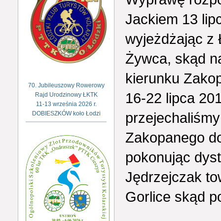
Jackiem 13 lip
wyjeżdżając z 
Żywca, skąd na
kierunku Zako
70. Jubileuszowy Rowerowy
16-22 lipca 20
Rajd Urodzinowy ŁKTK
11-13 września 2026 r.
przejechaliśmy
DOBIESZKÓW koło Łodzi
Zakopanego d
pokonując dys
Jędrzejczak t
Gorlice skąd po