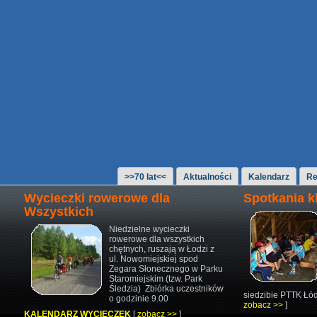
>>70 lat<<
Aktualności
Kalendarz
Re
Wycieczki rowerowe dla
Spotkania 
Wszystkich
Niedzielne wycieczki
rowerowe
dla wszystkich
chętnych,
ruszają w Łodzi z
ul. Nowomiejskiej
spod
Zegara Słonecznego w Parku
Staromiejskim (tzw. Park
Śledzia)
Zbiórka uczestników
siedzibie PTTK Łód
o godzinie 9.00
zobacz >>
]
KALENDARZ WYCIECZEK
[
zobacz >>
]