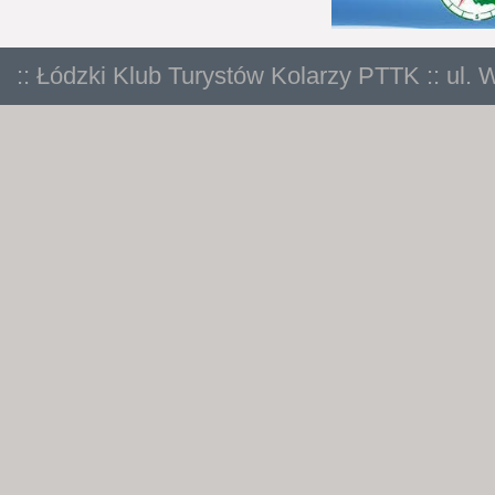
:: Łódzki Klub Turystów Kolarzy PTTK :: ul. 