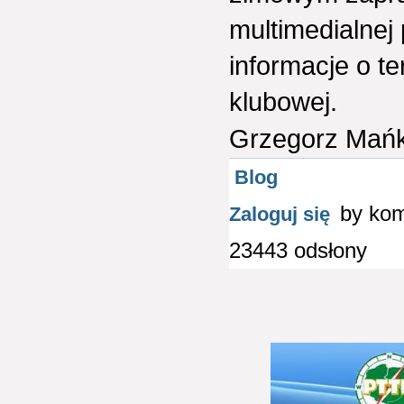
multimedialnej
informacje o t
klubowej.
Grzegorz Mań
Blog
by ko
Zaloguj się
23443 odsłony