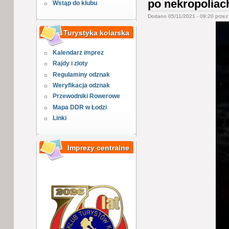
po nekropoliac
Wstąp do klubu
Dodano 05/11/2021 - 09:20 prze
Turystyka kolarska
Kalendarz imprez
Rajdy i zloty
Regulaminy odznak
Weryfikacja odznak
Przewodniki Rowerowe
Mapa DDR w Łodzi
Linki
Imprezy centralne