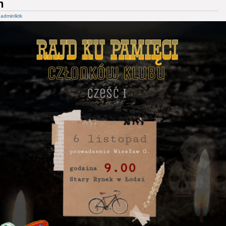
h
z
adminlktk