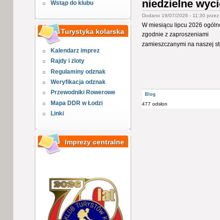
niedzielne wyc
Wstąp do klubu
Dodano 19/07/2026 - 11:30 prze
W miesiącu lipcu 2026 ogól
Turystyka kolarska
zgodnie z zaproszeniami
zamieszczanymi na naszej st
Kalendarz imprez
Rajdy i zloty
Regulaminy odznak
Weryfikacja odznak
Przewodniki Rowerowe
Blog
Mapa DDR w Łodzi
477 odsłon
Linki
Imprezy centralne