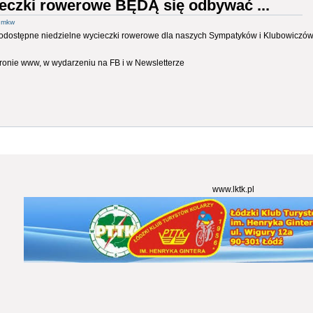
ieczki rowerowe BĘDĄ się odbywać ...
z
mkw
nodostępne niedzielne wycieczki rowerowe dla naszych Sympatyków i Klubowicz
ronie www, w wydarzeniu na FB i w Newsletterze
www.lktk.pl