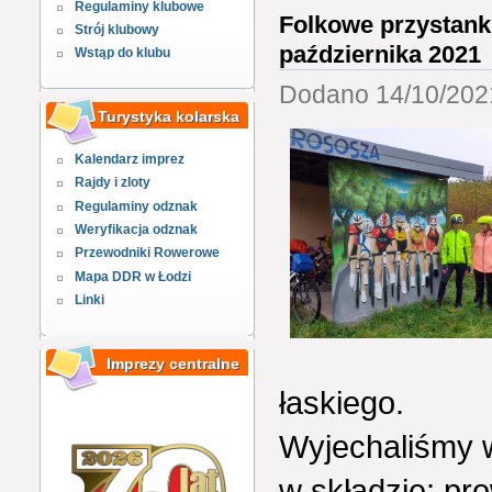
Regulaminy klubowe
Folkowe przystanki 
Strój klubowy
października 2021
Wstąp do klubu
Dodano 14/10/2021
Turystyka kolarska
Kalendarz imprez
Rajdy i zloty
Regulaminy odznak
Weryfikacja odznak
Przewodniki Rowerowe
Mapa DDR w Łodzi
Linki
Imprezy centralne
łaskiego.
Wyjechaliśmy 
w składzie: pr