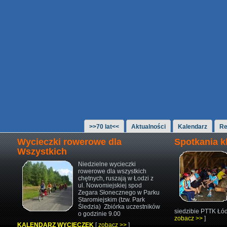
>>70 lat<<
Aktualności
Kalendarz
Re
Wycieczki rowerowe dla
Spotkania 
Wszystkich
Niedzielne wycieczki
rowerowe
dla wszystkich
chętnych,
ruszają w Łodzi z
ul. Nowomiejskiej
spod
Zegara Słonecznego w Parku
Staromiejskim (tzw. Park
Śledzia)
Zbiórka uczestników
siedzibie PTTK Łód
o godzinie 9.00
zobacz >>
]
KALENDARZ WYCIECZEK
[
zobacz >>
]