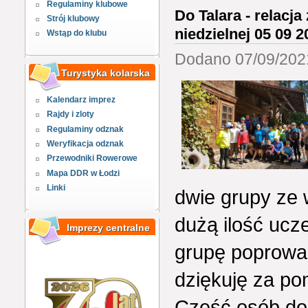
Regulaminy klubowe
Do Talara - relacja
Strój klubowy
niedzielnej 05 09 2
Wstąp do klubu
Dodano 07/09/2021
Turystyka kolarska
Kalendarz imprez
Rajdy i zloty
Regulaminy odznak
Weryfikacja odznak
Przewodniki Rowerowe
Mapa DDR w Łodzi
Linki
dwie grupy ze
dużą ilość ucz
Imprezy centralne
grupę poprowad
dziękuję za po
Część osób do