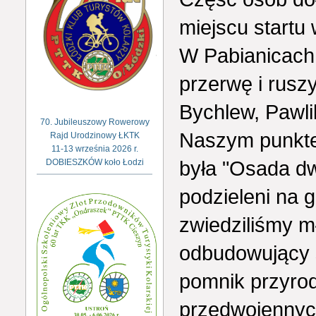
miejscu startu
W Pabianicach 
przerwę i rusz
Bychlew, Pawli
70. Jubileuszowy Rowerowy
Naszym punkt
Rajd Urodzinowy ŁKTK
11-13 września 2026 r.
była "Osada dw
DOBIESZKÓW koło Łodzi
podzieleni na 
zwiedziliśmy m
odbudowujący s
pomnik przyrod
przedwojenny