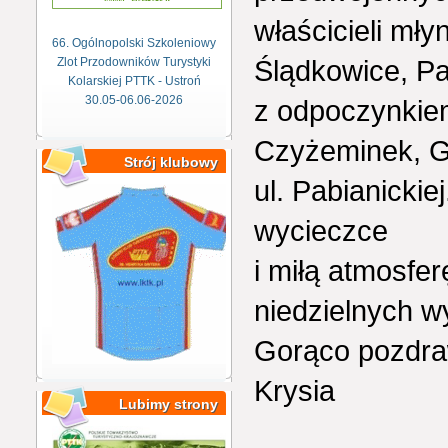
właścicieli mł
66. Ogólnopolski Szkoleniowy
Ślądkowice, P
Zlot Przodowników Turystyki
Kolarskiej PTTK - Ustroń
30.05-06.06-2026
z odpoczynkiem
Czyżeminek, G
Strój klubowy
ul. Pabianickie
wycieczce
i miłą atmosfe
niedzielnych w
Gorąco pozdra
Krysia
Lubimy strony