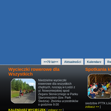
>>70 lat<<
Aktualności
Kalendarz
Re
Wycieczki rowerowe dla
Spotkania 
Wszystkich
Niedzielne wycieczki
rowerowe
dla wszystkich
chętnych,
ruszają w Łodzi z
ul. Nowomiejskiej
spod
Zegara Słonecznego w Parku
Staromiejskim (tzw. Park
Śledzia)
Zbiórka uczestników
siedzibie PTTK Łód
o godzinie 9.00
zobacz >>
]
KALENDARZ WYCIECZEK
[
zobacz >>
]