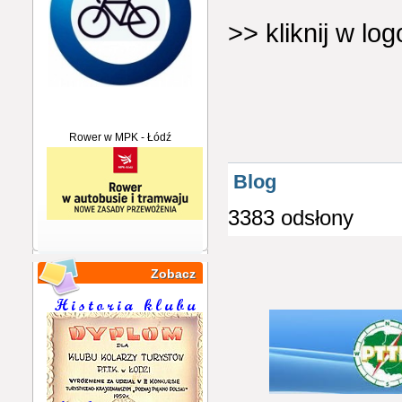
>> kliknij w lo
Rower w MPK - Łódź
Blog
3383 odsłony
Zobacz