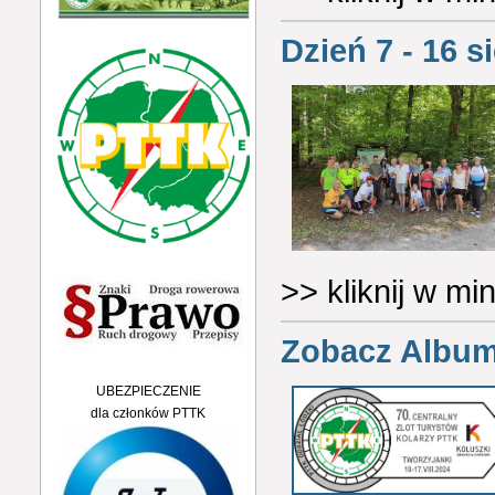
Dzień 7 - 16 s
>> kliknij w m
Zobacz Album
UBEZPIECZENIE
dla członków PTTK