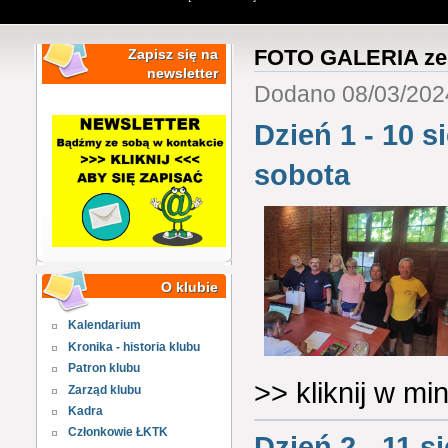
FOTO GALERIA ze 
Zapisz się na
newsletter
Dodano 08/03/2024
Dzień 1 - 10 s
sobota
O klubie
Kalendarium
Kronika - historia klubu
Patron klubu
>> kliknij w m
Zarząd klubu
Kadra
Członkowie ŁKTK
Dzień 2 - 11 s