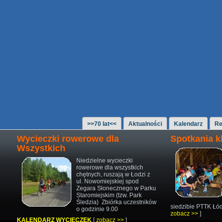
>>70 lat<<
Aktualności
Kalendarz
Re
Wycieczki rowerowe dla
Spotkania 
Wszystkich
Niedzielne wycieczki
rowerowe
dla wszystkich
chętnych,
ruszają w Łodzi z
ul. Nowomiejskiej
spod
Zegara Słonecznego w Parku
Staromiejskim (tzw. Park
Śledzia)
Zbiórka uczestników
siedzibie PTTK Łód
o godzinie 9.00
zobacz >>
]
KALENDARZ WYCIECZEK
[
zobacz >>
]