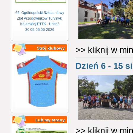
66. Ogólnopolski Szkoleniowy
Zlot Przodowników Turystyki
Kolarskiej PTTK - Ustroń
30.05-06.06-2026
>> kliknij w m
Strój klubowy
Dzień 6 - 15 s
Lubimy strony
>> kliknij w m